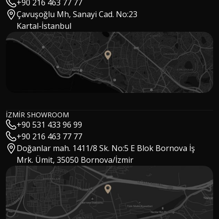
+90 216 463 77 77
Çavuşoğlu Mh, Sanayi Cad. No:23
Kartal-İstanbul
Hakan Kızıltuğ
MSc Architect / CEO
Gökhan Özay
Sales Manager
Mert Tokoğlu
Digital Marketing Manager
İZMİR SHOWROOM
Cansu Aydın
+90 531 433 96 99
Digital Marketing Specialist
Eylül Solakoğlu
+90 216 463 77 77
Interior Architect & Digital Marketing Specialist
Doğanlar mah. 1411/8 Sk. No:5 E Blok Bornova İş
Buket Kaya
Marketing Specialist
Mrk. Ümit, 35050 Bornova/İzmir
Ebru Köklü
Executive Assistant
Ümit Aygür
Warehouse Manager