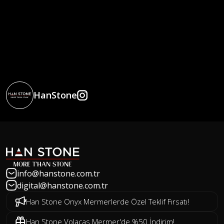
HanStone
info@hanstone.com.tr
digital@hanstone.com.tr
Han Stone Onyx Mermerlerde Özel Teklif Fırsatı!
Han Stone Volacas Mermer'de %50 İndirim!