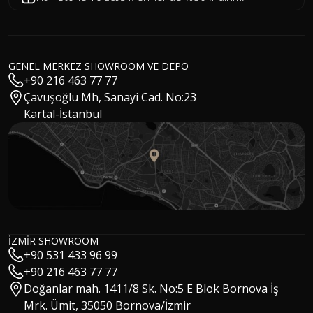
GENEL MERKEZ SHOWROOM VE DEPO
+90 216 463 77 77
Çavuşoğlu Mh, Sanayi Cad. No:23
Kartal-İstanbul
Hakan Kızıltuğ
İZMİR SHOWROOM
MSc Architect / CEO
Gökhan Özay
+90 531 433 96 99
Sales Manager
Mert Tokoğlu
+90 216 463 77 77
Digital Marketing Manager
Doğanlar mah. 1411/8 Sk. No:5 E Blok Bornova İş
Cansu Aydın
Digital Marketing Specialist
Mrk. Ümit, 35050 Bornova/İzmir