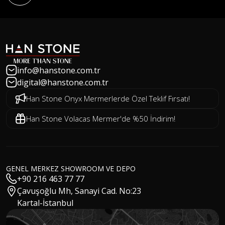
info@hanstone.com.tr
digital@hanstone.com.tr
Han Stone Onyx Mermerlerde Özel Teklif Fırsatı!
Han Stone Volacas Mermer'de %50 İndirim!
GENEL MERKEZ SHOWROOM VE DEPO
+90 216 463 77 77
Çavuşoğlu Mh, Sanayi Cad. No:23
Kartal-İstanbul