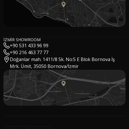
Hakan Kızıltuğ
MSc Architect / CEO
İZMİR SHOWROOM
Gökhan Özay
Sales Manager
+90 531 433 96 99
Mert Tokoğlu
+90 216 463 77 77
Digital Marketing Manager
Cansu Aydın
Doğanlar mah. 1411/8 Sk. No:5 E Blok Bornova İş
Digital Marketing Specialist
Eylül Solakoğlu
Mrk. Ümit, 35050 Bornova/İzmir
Interior Architect & Digital Marketing Specialist
Buket Kaya
Marketing Specialist
Ebru Köklü
Executive Assistant
Ümit Aygür
Warehouse Manager