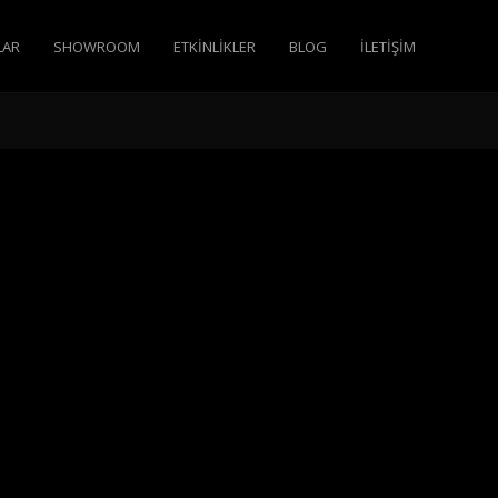
LAR
SHOWROOM
ETKINLIKLER
BLOG
İLETIŞIM
THIN & FLEXI
INVISACOOK