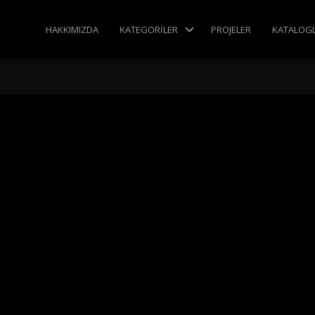
HAKKIMIZDA
KATEGORILER
PROJELER
KATALOG
L GROUP PORCELAIN
HANGAR
PORSELENICA