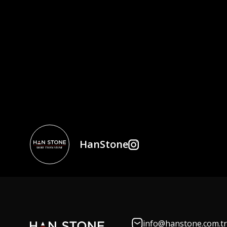
HanStone
info@hanstone.com.tr