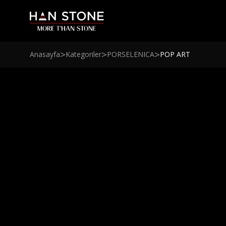
>
>
>
Anasayfa
Kategoriler
PORSELENICA
POP ART
FLEXYSTONE
LIVING CERAMICS
EMI