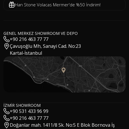
Han Stone Volacas Mermer'de %50 İndirim!
GENEL MERKEZ SHOWROOM VE DEPO
+90 216 463 77 77
Çavuşoğlu Mh, Sanayi Cad. No:23
Kartal-İstanbul
İZMİR SHOWROOM
+90 531 433 96 99
Hakan Kızıltuğ
+90 216 463 77 77
MSc Architect / CEO
Gökhan Özay
Doğanlar mah. 1411/8 Sk. No:5 E Blok Bornova İş
Sales Manager