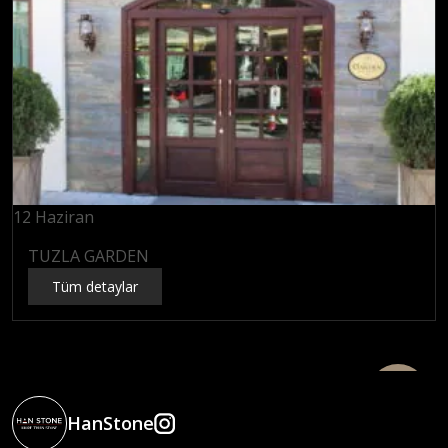
12
Haziran
TUZLA GARDEN
Tüm detaylar
HanStone