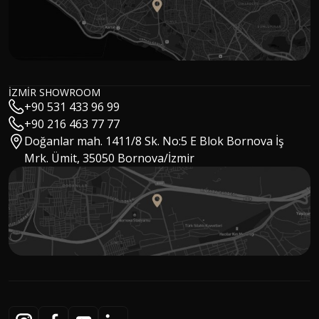
Hakan Kızıltuğ
MSc Architect / CEO
Gökhan Özay
Sales Manager
Mert Tokoğlu
Digital Marketing Manager
Cansu Aydın
İZMİR SHOWROOM
Digital Marketing Specialist
+90 531 433 96 99
Eylül Solakoğlu
Interior Architect & Digital Marketing Specialist
+90 216 463 77 77
Buket Kaya
Doğanlar mah. 1411/8 Sk. No:5 E Blok Bornova İş
Marketing Specialist
Ebru Köklü
Mrk. Ümit, 35050 Bornova/İzmir
Executive Assistant
Ümit Aygür
Warehouse Manager