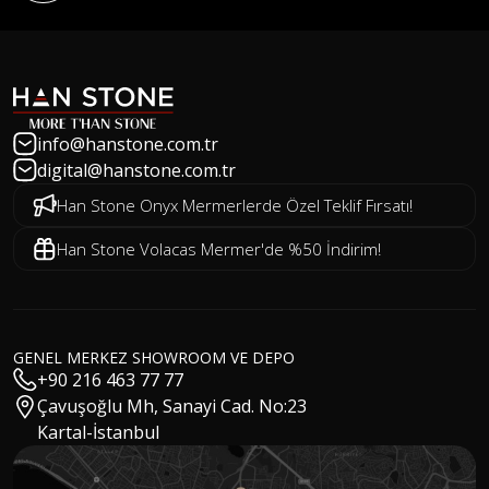
info@hanstone.com.tr
digital@hanstone.com.tr
Han Stone Onyx Mermerlerde Özel Teklif Fırsatı!
Han Stone Volacas Mermer'de %50 İndirim!
GENEL MERKEZ SHOWROOM VE DEPO
+90 216 463 77 77
Çavuşoğlu Mh, Sanayi Cad. No:23
Kartal-İstanbul