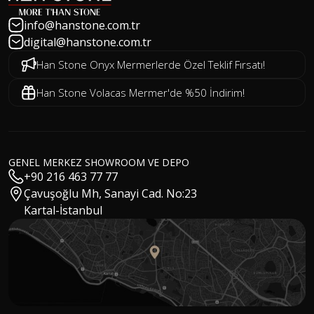
info@hanstone.com.tr
digital@hanstone.com.tr
Han Stone Onyx Mermerlerde Özel Teklif Fırsatı!
Han Stone Volacas Mermer'de %50 İndirim!
GENEL MERKEZ SHOWROOM VE DEPO
+90 216 463 77 77
Çavuşoğlu Mh, Sanayi Cad. No:23
Kartal-İstanbul
Hakan Kızıltuğ
MSc Architect / CEO
Gökhan Özay
Sales Manager
Mert Tokoğlu
Digital Marketing Manager
Cansu Aydın
Digital Marketing Specialist
Eylül Solakoğlu