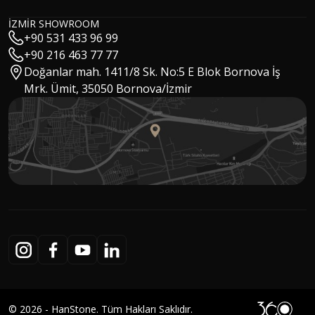
Interior Architect & Digital Marketing Specialist
Buket Kaya
İZMİR SHOWROOM
Marketing Specialist
+90 531 433 96 99
Ebru Köklü
Executive Assistant
+90 216 463 77 77
Ümit Aygür
Doğanlar mah. 1411/8 Sk. No:5 E Blok Bornova İş
Warehouse Manager
Mrk. Ümit, 35050 Bornova/İzmir
© 2026 - HanStone. Tüm Hakları Saklıdır.